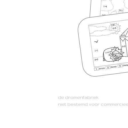
de dromenfabriek
niet bestemd voor commerciee